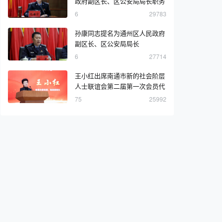
政府副区长、区公安局局长职务
6
29783
孙康同志提名为通州区人民政府
副区长、区公安局局长
6
27714
王小红出席南通市新的社会阶层
人士联谊会第二届第一次会员代
表大会
75
25992