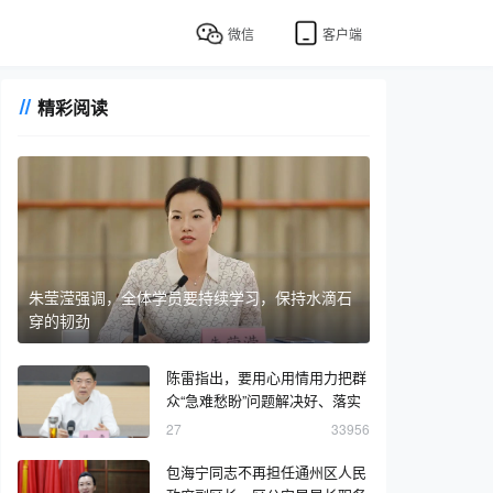
微信
客户端
精彩阅读
朱莹滢强调，全体学员要持续学习，保持水滴石
穿的韧劲
陈雷指出，要用心用情用力把群
众“急难愁盼”问题解决好、落实
好
27
33956
包海宁同志不再担任通州区人民